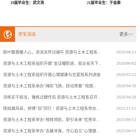
届毕业生：武文浩
21届毕业生：于金泰
学生活动
更多>>
粽叶飘香暖人心，浓浓关怀过端午 资源与土木工程系...
2026/06/23
资源与土木工程系组织开展“金证耀职途，就业安天下...
2026/06/02
资源与土木工程系组织开展心理健康与恋爱观系列讲座
2026/05/22
资源与土木工程系承办“绳彩飞扬，跃动青春” 校跳...
2026/04/30
淬炼实干担当，锤炼过硬作风 资源与土木工程系召开...
2026/04/28
挥拍展风采，拼搏“羽”同行｜资源与土木工程系举办...
2025/11/11
资源与土木工程系举办“榜样领航，职引未来”优秀毕...
2025/06/13
资源与土木工程系举办“去蔽寻真，守心自立”心理健...
2025/06/13