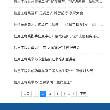
信息工程系开展第二届“简”显锋芒，​“历”练未来—简历求职大赛
信息工程系召开“见贤思齐 踔厉前行”表彰大会
缅怀革命先烈，传承红色精神——信息工程系赴西山烈士陵园开展清明祭扫活动
信息工程系携手信息中心开展“校园IT义诊”志愿服务活动
信息工程系举办“百度-大国智匠”主题报告会
信息工程系举办专业技能证书培训宣讲会
信息工程系成功举办第二届大学生职业生涯规划大赛
信息工程系举办“全民消防，生命至上”
...
上页
1
2
3
4
5
8
下页