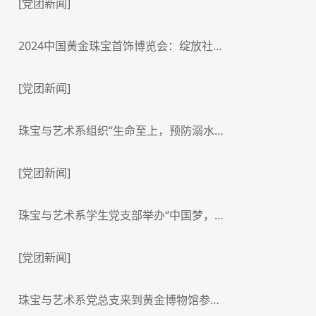
[党团新闻]
2024中国黄金珠宝首饰博览会：绽放社会服务之光
[党团新闻]
珠宝与艺术系组织“生命至上，预防溺水”主题志愿服务活动​
[党团新闻]
珠宝与艺术系学生党支部举办“中国梦，劳动美”主题观影活动
[党团新闻]
珠宝与艺术系党总支来到黄金博物馆参观学习