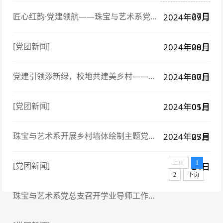
27日
匠心红韵·党建领航——珠宝与艺术系党建高水平建设座谈会
2024年09月
[党团新闻]
2024年08月
20日
党建引领添新绿，校地共建美乡村——珠宝与艺术系党总支联合辛庄镇政府开展植树节主题党日活动
2024年07月
30日
[党团新闻]
2024年05月
01日
珠宝与艺术系开展乡村墙体绘制主题党日活动
2024年05月
27日
上页
1
[党团新闻]
24日
2
下页
珠宝与艺术系党总支召开学业导师工作总结部署会议