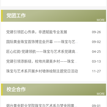
党团工作
MORE
党建引领匠心传承，非遗赋能专业发展
09-26
国际黄金珠宝首饰博览会开幕 ——珠宝与艺术系“免费珠宝鉴定”服务成惠民亮点
09-02
匠心红韵·党建领航——珠宝与艺术系党建高水平建设座谈会
04-25
党建引领添新绿，校地共建美乡村——珠宝与艺术系党总支联合辛庄镇政府开展植树节主题党日活动
03-13
珠宝与艺术系开展乡村墙体绘制主题党日活动
11-27
校企合作
MORE
烟台黄金职业学院珠宝与艺术系与梦金园黄金珠宝集团召开订单班启动仪式
09-01