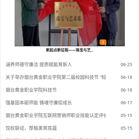
1
2
3
4
5
新起点新征程——珠宝与艺...
涵养师德守廉洁 提质赋能育新人
06-25
关于举办烟台黄金职业学院第二届校园科技节 “短视频制作大赛”
06-18
烟台黄金职业学院科技节
06-18
强基固本砺师能 铸魂守廉促成长
06-17
烟台黄金职业学院互联网营销师职业技能认定评价点揭牌
05-15
馆校联动，厚植美育底蕴
05-15